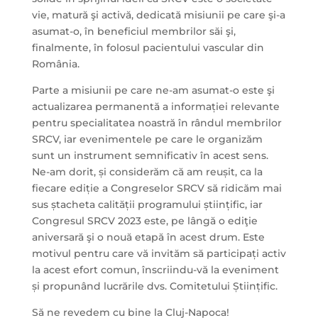
vie, matură şi activă, dedicată misiunii pe care şi-a
asumat-o, în beneficiul membrilor săi şi,
finalmente, în folosul pacientului vascular din
România.
Parte a misiunii pe care ne-am asumat-o este şi
actualizarea permanentă a informației relevante
pentru specialitatea noastră în rândul membrilor
SRCV, iar evenimentele pe care le organizăm
sunt un instrument semnificativ în acest sens.
Ne-am dorit, și considerăm că am reușit, ca la
fiecare ediție a Congreselor SRCV să ridicăm mai
sus ștacheta calității programului științific, iar
Congresul SRCV 2023 este, pe lângă o ediţie
aniversară şi o nouă etapă în acest drum. Este
motivul pentru care vă invităm să participați activ
la acest efort comun, înscriindu-vă la eveniment
și propunând lucrările dvs. Comitetului Științific.
Să ne revedem cu bine la Cluj-Napoca!