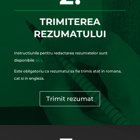
TRIMITEREA
REZUMATULUI
Instructiunile pentru redactarea rezumatelor sunt
disponibile
aici
.
Este obligatoriu ca rezumatul sa fie trimis atat in romana,
cat si in engleza.
Trimit rezumat