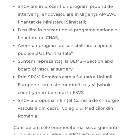
SRCV are în prezent un program propriu de
intervenții endovasculare în urgenţă AP-EVA,
finanțat de Ministerul Sănătăţii;
Derulăm în prezent două programe naționale
finanțate de CNAS;
Avem un program de sensibilizare a opiniei
publice „Pas Pentru Tata”
Suntem reprezentați la UEMS – Section and
board of vascular surgery;
Prin SRCV, România este a 5-a ţară a Uniunii
Europene care este membră ca ţară (whole-
country membership) în ESVS
SRCV a propus și înființat Comisia de chirurgie
vasculară din cadrul Colegiului Medicilor din
România
Considerăm cele enumerate mai sus argumente
solide în sprijinul ideii că SRCV este o societate