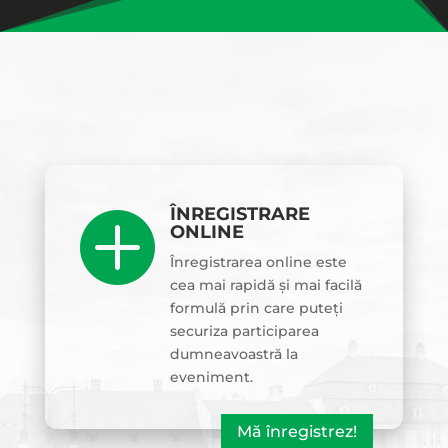
ÎNREGISTRARE

ONLINE
Înregistrarea online este
cea mai rapidă și mai facilă
formulă prin care puteți
securiza participarea
dumneavoastră la
eveniment.
Mă înregistrez!