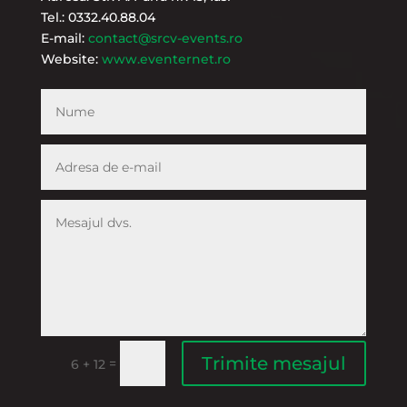
Tel.: 0332.40.88.04
E-mail:
contact@srcv-events.ro
Website:
www.eventernet.ro
Trimite mesajul
=
6 + 12