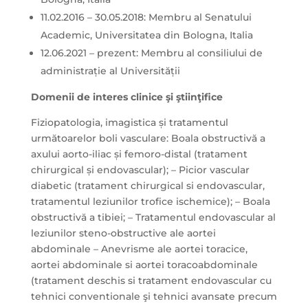
11.02.2016 – 30.05.2018: Membru al Senatului
Academic, Universitatea din Bologna, Italia
12.06.2021 – prezent: Membru al consiliului de
administrație al Universității
Domenii de interes clinice şi ştiinţifice
Fiziopatologia, imagistica și tratamentul
următoarelor boli vasculare: Boala obstructivă a
axului aorto-iliac și femoro-distal (tratament
chirurgical și endovascular); – Picior vascular
diabetic (tratament chirurgical si endovascular,
tratamentul leziunilor trofice ischemice); – Boala
obstructivă a tibiei; – Tratamentul endovascular al
leziunilor steno-obstructive ale aortei
abdominale – Anevrisme ale aortei toracice,
aortei abdominale si aortei toracoabdominale
(tratament deschis si tratament endovascular cu
tehnici conventionale şi tehnici avansate precum