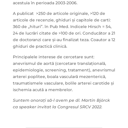
acestuia în perioada 2003-2006.
A publicat >250 de articole originale, >120 de
articole de recenzie, ghiduri și capitole de carti:
360 de „hituri”. în Pub Med. Indicele Hirsch = 54,
24 de lucrări citate de >100 de ori. Conducător a 21
de doctoranzi care și-au finalizat teza. Coautor a 12
ghiduri de practică clinică.
Principalele interese de cercetare sunt:
anevrismul de aortă (cercetare translațională,
epidemiologie, screening, tratament), anevrismul
arterei poplitee, boala vasculară mezenterică,
traumatismele vasculare, bolile arterei carotide și
ischemia acută a membrelor.
Suntem onorați să-l avem pe dl. Martin Björck
ca speaker invitat la Congresul SRCV 2022.