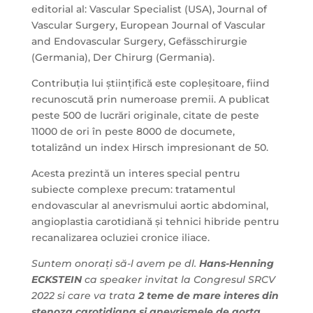
editorial al: Vascular Specialist (USA), Journal of
Vascular Surgery, European Journal of Vascular
and Endovascular Surgery, Gefässchirurgie
(Germania), Der Chirurg (Germania).
Contribuția lui științifică este copleșitoare, fiind
recunoscută prin numeroase premii. A publicat
peste 500 de lucrări originale, citate de peste
11000 de ori în peste 8000 de documete,
totalizând un index Hirsch impresionant de 50.
Acesta prezintă un interes special pentru
subiecte complexe precum: tratamentul
endovascular al anevrismului aortic abdominal,
angioplastia carotidiană și tehnici hibride pentru
recanalizarea ocluziei cronice iliace.
Suntem onorați să-l avem pe dl.
Hans-Henning
ECKSTEIN
ca speaker invitat la Congresul SRCV
2022 si care va trata
2 teme de mare interes din
stenoza carotidiana si anevrismele de aorta