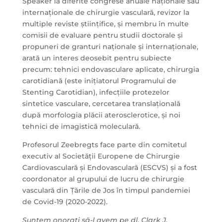
Speaker la diferite congrese anuale naționale sau
internaționale de chirurgie vasculară, revizor la
multiple reviste științifice, și membru în multe
comisii de evaluare pentru studii doctorale și
propuneri de granturi naționale și internaționale,
arată un interes deosebit pentru subiecte
precum: tehnici endovasculare aplicate, chirurgia
carotidiană (este inițiatorul Programului de
Stenting Carotidian), infecțiile protezelor
sintetice vasculare, cercetarea translațională
după morfologia plăcii aterosclerotice, și noi
tehnici de imagistică moleculară.
Profesorul Zeebregts face parte din comitetul
executiv al Societății Europene de Chirurgie
Cardiovasculară și Endovasculară (ESCVS) și a fost
coordonator al grupului de lucru de chirurgie
vasculară din Țările de Jos în timpul pandemiei
de Covid-19 (2020-2022).
Suntem onorați să-l avem pe dl. Clark J.