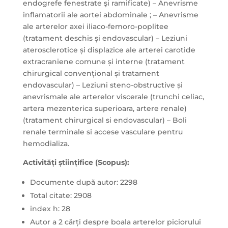
endogrefe fenestrate şi ramificate) – Anevrisme
inflamatorii ale aortei abdominale ; – Anevrisme
ale arterelor axei iliaco-femoro-poplitee
(tratament deschis și endovascular) – Leziuni
aterosclerotice și displazice ale arterei carotide
extracraniene comune și interne (tratament
chirurgical convențional și tratament
endovascular) – Leziuni steno-obstructive și
anevrismale ale arterelor viscerale (trunchi celiac,
artera mezenterica superioara, artere renale)
(tratament chirurgical si endovascular) – Boli
renale terminale si accese vasculare pentru
hemodializa.
Activități științifice (Scopus):
Documente după autor: 2298
Total citate: 2908
index h: 28
Autor a 2 cărți despre boala arterelor piciorului