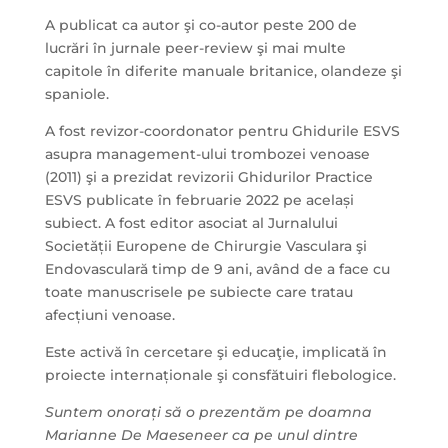
A publicat ca autor şi co-autor peste 200 de
lucrări în jurnale peer-review şi mai multe
capitole în diferite manuale britanice, olandeze şi
spaniole.
A fost revizor-coordonator pentru Ghidurile ESVS
asupra management-ului trombozei venoase
(2011) şi a prezidat revizorii Ghidurilor Practice
ESVS publicate în februarie 2022 pe același
subiect. A fost editor asociat al Jurnalului
Societății Europene de Chirurgie Vasculara şi
Endovasculară timp de 9 ani, având de a face cu
toate manuscrisele pe subiecte care tratau
afecțiuni venoase.
Este activă în cercetare şi educaţie, implicată în
proiecte internaționale şi consfătuiri flebologice.
Suntem onorați să o prezentăm pe doamna
Marianne De Maeseneer ca pe unul dintre