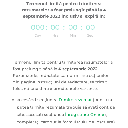
Termenul limită pentru trimiterea
rezumatelor a fost prelungit până la 4
septembrie 2022 inclusiv și expiră în:
000
:
00
:
00
:
00
Day
Hrs
Min
Sec
Termenul limită pentru trimiterea rezumatelor a
fost prelungit până la
4 septembrie 2022
.
Rezumatele, redactate conform instrucţiunilor
din pagina Instrucţiuni de redactare, se trimit
folosind una dintre următoarele variante:
accesând secţiunea
Trimite rezumat
(pentru a
putea trimite rezumate trebuie să aveţi cont pe
site: accesaţi secţiunea
Înregistrare Online
şi
completaţi câmpurile formularului de înscriere)