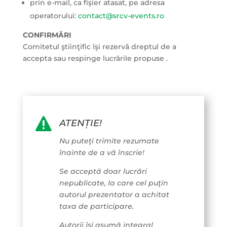
prin e-mail, ca fişier atasat, pe adresa
operatorului:
contact@srcv-events.ro
CONFIRMĂRI
Comitetul ştiinţific îşi rezervă dreptul de a
accepta sau respinge lucrările propuse .

ATENȚIE!
Nu puteţi trimite rezumate
înainte de a vă înscrie!
Se acceptă doar lucrări
nepublicate, la care cel puţin
autorul prezentator a achitat
taxa de participare.
Autorii îşi asumă integral