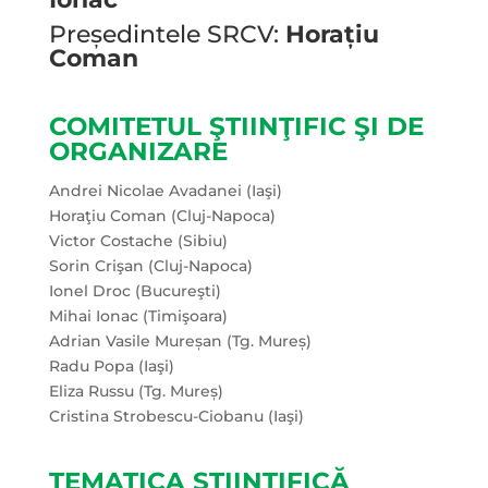
Președintele SRCV:
Horațiu
Coman
COMITETUL ŞTIINŢIFIC ŞI DE
ORGANIZARE
Andrei Nicolae Avadanei (Iaşi)
Horaţiu Coman (Cluj-Napoca)
Victor Costache (Sibiu)
Sorin Crişan (Cluj-Napoca)
Ionel Droc (Bucureşti)
Mihai Ionac (Timişoara)
Adrian Vasile Mureșan (Tg. Mureș)
Radu Popa (Iaşi)
Eliza Russu (Tg. Mureș)
Cristina Strobescu-Ciobanu (Iaşi)
TEMATICA ȘTIINȚIFICĂ