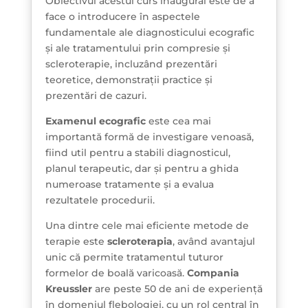
Obiectivul acestui curs inaugural este de a
face o introducere în aspectele
fundamentale ale diagnosticului ecografic
și ale tratamentului prin compresie și
scleroterapie, incluzând prezentări
teoretice, demonstrații practice și
prezentări de cazuri.
Examenul ecografic
este cea mai
importantă formă de investigare venoasă,
fiind util pentru a stabili diagnosticul,
planul terapeutic, dar și pentru a ghida
numeroase tratamente și a evalua
rezultatele procedurii.
Una dintre cele mai eficiente metode de
terapie este
scleroterapia
, având avantajul
unic că permite tratamentul tuturor
formelor de boală varicoasă.
Compania
Kreussler
are peste 50 de ani de experiență
în domeniul flebologiei, cu un rol central în