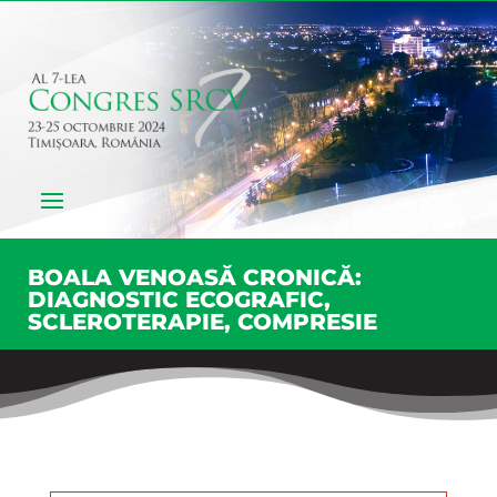
BOALA VENOASĂ CRONICĂ:
DIAGNOSTIC ECOGRAFIC,
SCLEROTERAPIE, COMPRESIE