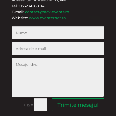
Adresa: Str. A. Panu nr. 13, Iasi
Tel.: 0332.40.88.04
E-mail:
contact@srcv-events.ro
Website:
www.eventernet.ro
Trimite mesajul
=
1 + 15