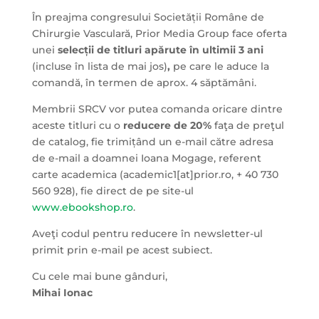
În preajma congresului Societății Române de
Chirurgie Vasculară, Prior Media Group face oferta
unei
selecții de titluri apărute în ultimii 3 ani
(incluse în lista de mai jos)
,
pe care le aduce la
comandă, în termen de aprox. 4 săptămâni.
Membrii SRCV vor putea comanda oricare dintre
aceste titluri cu o
reducere de 20%
faţa de preţul
de catalog, fie trimițând un e-mail către adresa
de e-mail a doamnei Ioana Mogage, referent
carte academica (academic1[at]prior.ro, + 40 730
560 928), fie direct de pe site-ul
www.ebookshop.ro
.
Aveţi codul pentru reducere în newsletter-ul
primit prin e-mail pe acest subiect.
Cu cele mai bune gânduri,
Mihai Ionac