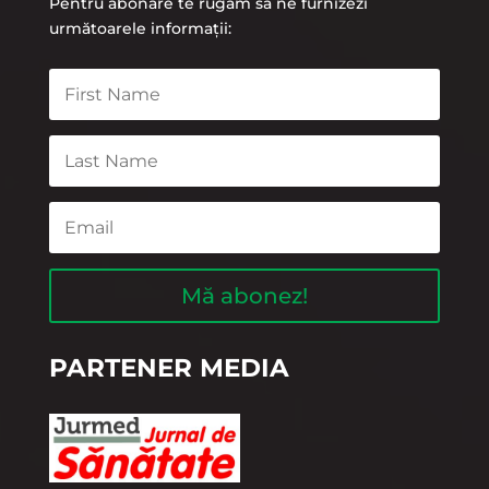
Pentru abonare te rugăm sa ne furnizezi
următoarele informații:
Mă abonez!
PARTENER MEDIA