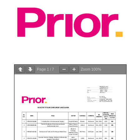
Page
1
/
7
Zoom
100%