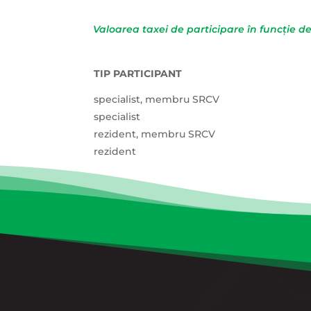
Valoarea taxei de participare în funcție de 
TIP PARTICIPANT
specialist, membru SRCV
specialist
rezident, membru SRCV
rezident