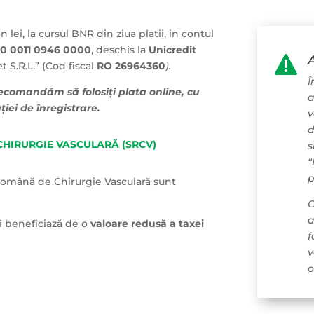
n lei, la cursul BNR din ziua platii, in contul
0 0011 0946 0000
, deschis la
Unicredit

t S.R.L.” (Cod fiscal
RO 26964360
).
Î
ecomandăm să folosiți plata online, cu
a
ției de înregistrare.
v
d
CHIRURGIE VASCULARĂ (SRCV)
s
“
p
 Română de Chirurgie Vasculară sunt
C
a
zi beneficiază de o
valoare redusă a taxei
f
v
o