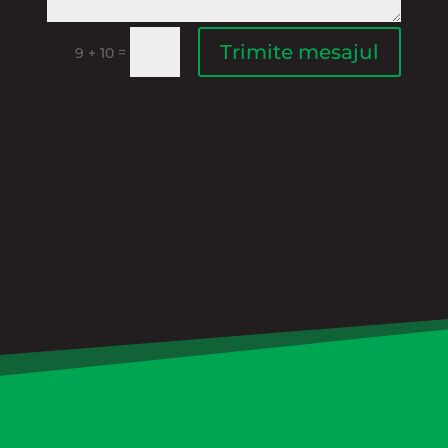
Trimite mesajul
=
9 + 10