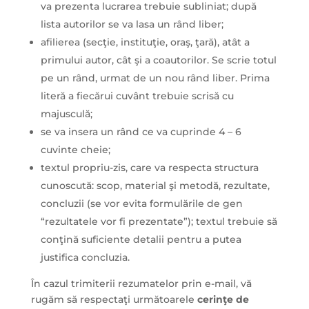
va prezenta lucrarea trebuie subliniat; după
lista autorilor se va lasa un rând liber;
afilierea (secţie, instituţie, oraş, ţară), atât a
primului autor, cât şi a coautorilor. Se scrie totul
pe un rând, urmat de un nou rând liber. Prima
literă a fiecărui cuvânt trebuie scrisă cu
majusculă;
se va insera un rând ce va cuprinde 4 – 6
cuvinte cheie;
textul propriu-zis, care va respecta structura
cunoscută: scop, material şi metodă, rezultate,
concluzii (se vor evita formulările de gen
“rezultatele vor fi prezentate”); textul trebuie să
conţină suficiente detalii pentru a putea
justifica concluzia.
În cazul trimiterii rezumatelor prin e-mail, vă
rugăm să respectaţi următoarele
cerinţe de